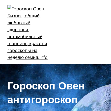
Skip
to
content
Гороскоп Овен
антигороскоп