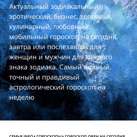
Актуальный зодиакальный
эротический, бизнес, здоровья,
кулинарный, любовный,
мобильный гороскоп на сегодня,
завтра или послезавтра для
женщин и мужчин для каждого
знака зодиака. Самый полный,
точный и правдивый
астрологический гороскоп на
неделю
СЕМЬЯ.INFO
ГОРОСКОПЫ
ГОРОСКОП ОВЕН НА СЕГОДНЯ