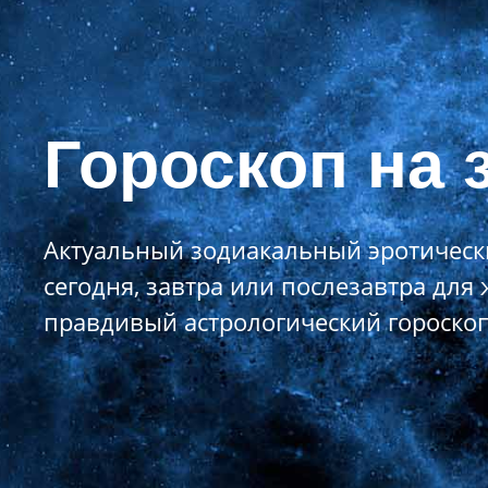
Гороскоп на 
Актуальный зодиакальный эротически
сегодня, завтра или послезавтра дл
правдивый астрологический гороско