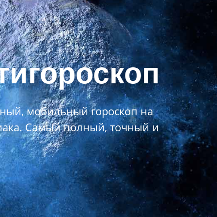
нтигороскоп
вный, мобильный гороскоп на
иака. Самый полный, точный и