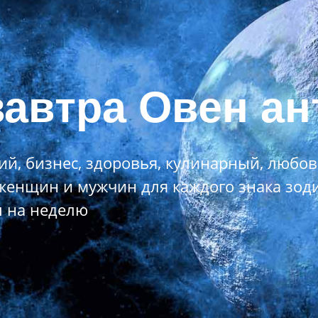
завтра Овен а
й, бизнес, здоровья, кулинарный, любо
я женщин и мужчин для каждого знака зод
п на неделю