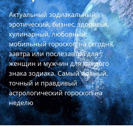
Актуальный зодиакальный
эротический, бизнес, здоровья,
кулинарный, любовный,
мобильный гороскоп на сегодня,
завтра или послезавтра для
женщин и мужчин для каждого
знака зодиака. Самый полный,
точный и правдивый
астрологический гороскоп на
неделю