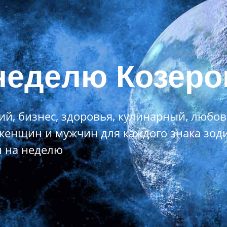
неделю Козеро
й, бизнес, здоровья, кулинарный, любо
я женщин и мужчин для каждого знака зод
п на неделю