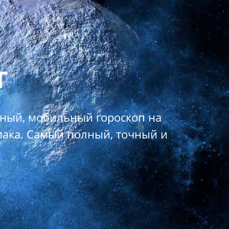
г
вный, мобильный гороскоп на
иака. Самый полный, точный и