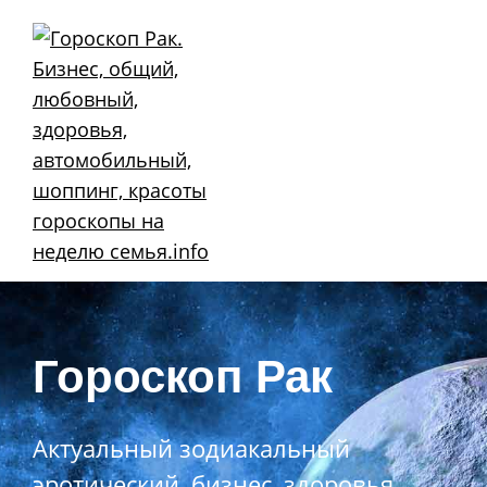
Skip
to
content
Гороскоп Рак
Актуальный зодиакальный
эротический, бизнес, здоровья,