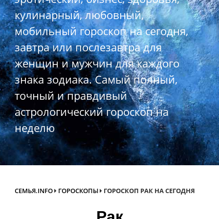
кулинарный, любовный,
мобильный гороскоп на сегодня,
завтра или послезавтра для
женщин и мужчин для каждого
знака зодиака. Самый полный,
точный и правдивый
астрологический гороскоп на
неделю
СЕМЬЯ.INFO
ГОРОСКОПЫ
ГОРОСКОП РАК НА СЕГОДНЯ
Рак